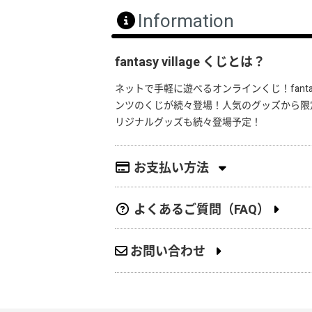
Information
fantasy village くじとは？
ネットで手軽に遊べるオンラインくじ！fantasy
ンツのくじが続々登場！人気のグッズから限
リジナルグッズも続々登場予定！
お支払い方法
よくあるご質問（FAQ）
お問い合わせ