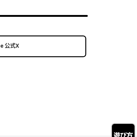
age 公式X