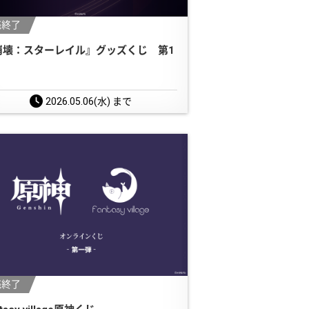
売終了
崩壊：スターレイル』グッズくじ 第1
2026.05.06(水) まで
売終了