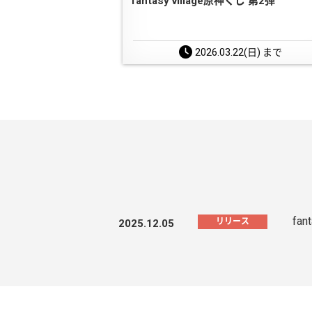
fantasy village原神くじ 第2弾
2026.03.22(日) まで
fa
リリース
2025.12.05